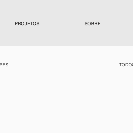
PROJETOS
SOBRE
ORES
TODO
Botequim Sapucaí
Comercial
Cervejaria Artesanal
Comercial